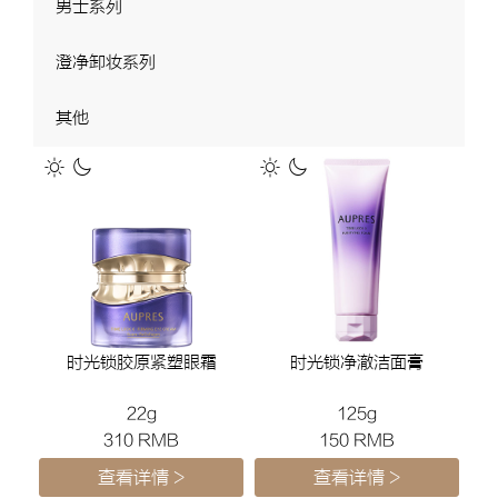
男士系列
澄净卸妆系列
其他
时光锁胶原紧塑眼霜
时光锁净澈洁面膏
22g
125g
310 RMB
150 RMB
查看详情 >
查看详情 >