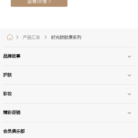
彩妆
精彩促销
会员俱乐部
其他
© 资生堂丽源化妆品有限公司版权所有
京ICP备11014491号
京公网安备 11030102011301号
品牌热线：
800-810-2559（固定电话）
400-678-2559（手机用户）