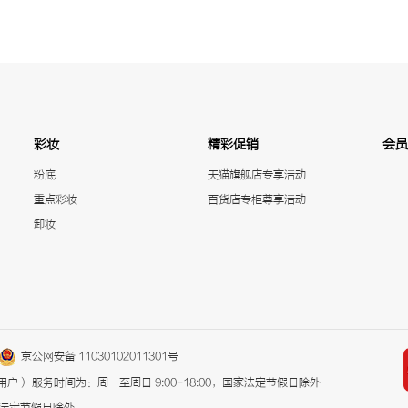
彩妆
精彩促销
会员
粉底
天猫旗舰店专享活动
重点彩妆
百货店专柜尊享活动
卸妆
京公网安备 11030102011301号
机用户）
服务时间为：周一至周日 9:00-18:00，国家法定节假日除外
国家法定节假日除外