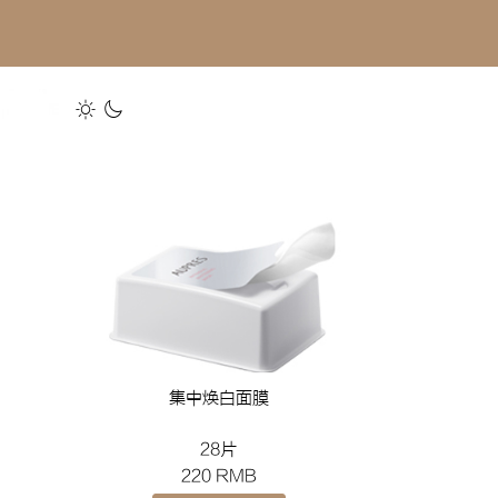
集中焕白面膜
28片
220 RMB