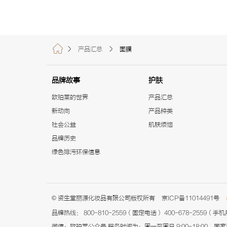
产品汇总
面膜
品牌故事
护肤
欧珀莱的世界
产品汇总
新动向
产品种类
社会公益
肌肤烦恼
品牌历史
绿色排污环保信息
© 资生堂丽源化妆品有限公司版权所有
京ICP备11014491号
品牌热线：
800-810-2559（固定电话）
400-678-2559（手
微信：欧珀莱公众号
服务时间为：周一至周日 9:00-18:00，