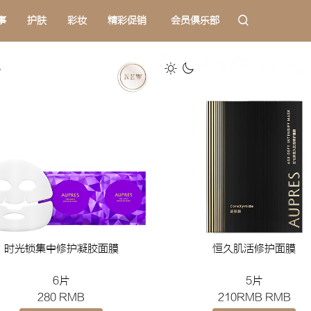
事
护肤
彩妆
精彩促销
会员俱乐部
时光锁集中修护凝胶面膜
恒久肌活修护面膜
6片
5片
280 RMB
210RMB RMB