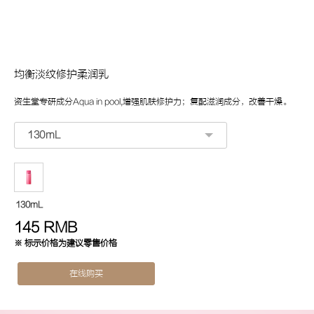
均衡淡纹修护柔润乳
资生堂专研成分Aqua in pool,增强肌肤修护力；复配滋润成分，改善干燥。
130mL
145
RMB
※ 标示价格为建议零售价格
在线购买