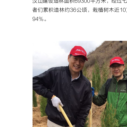
汉山建设造林面积69300平方米，经过
者们累积造林约36公顷，栽植树木近1
94%。