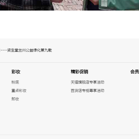
---资生堂兰州公益绿化第九载
彩妆
精彩促销
会员
粉底
天猫旗舰店专享活动
重点彩妆
百货店专柜尊享活动
卸妆